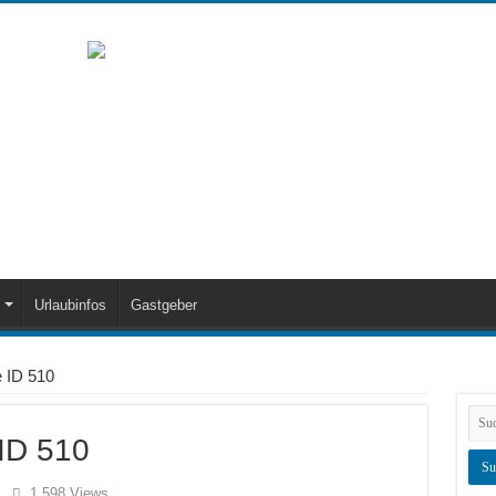
Urlaubinfos
Gastgeber
 ID 510
ID 510
1,598 Views