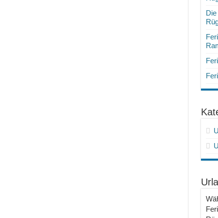
Die
Rü
Fer
Ram
Fer
Fer
Kat
U
U
Url
Wäh
Fer