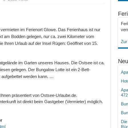
Fer
Fer
verm
ermieten im Ferienort Glowe. Das Ferienhaus ist nur
kt am Bodden gelegen, nur ca. zwei Kilometer vom
Zur
Ihren Urlaub auf der Insel Rügen: Geöffnet von 15.
Neu
tgelände im Garten unseres Hauses. Die Ostsee ist ca.
esen gelegen. Der Bungalow Lotte ist ein 2-Bett-
Apa
t aufgebettet werden kann. …
Hot
Apa
472
 Ihnen präsentiert von Ostsee-Urlaube.de.
terkunft ist direkt beim Gastgeber (Vermieter) möglich.
Bun
Bun
r
Die
tml
Rü