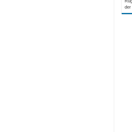
Rüg
der