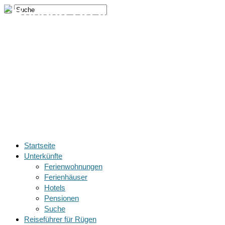
Ruegen-
Urlaube.de Ferienwohnungen,
Ferienhäuser, Hotels &
Pensionen auf der Insel
Rügen
Startseite
Unterkünfte
Ferienwohnungen
Ferienhäuser
Hotels
Pensionen
Suche
Reiseführer für Rügen