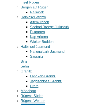
Insel Rügen
Bergen auf Rügen
Ralswiek
Halbinsel Wittow
Altenkirchen
Seebad Breege-Juliusruh
Putgarten
Kap Arkona
Wieker Bodden
Halbinsel Jasmund
Nationalpark Jasmund
Sassnitz
Binz
Sellin
Granitz
Lancken-Granitz
Jagdschloss Granitz
Prora
Mönchgut
Rügens Süden
Rügens Westen