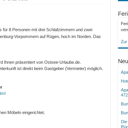
Fer
Fer
verm
s für 8 Personen mit drei Schlafzimmern und zwei
klenburg-Vorpommern auf Rügen, hoch im Norden. Das
Zur
Neu
d Ihnen präsentiert von Ostsee-Urlaube.de.
terkunft ist direkt beim Gastgeber (Vermieter) möglich.
Apa
Hot
r
Apa
tml
472
Bun
chen Möbeln eingerichtet.
Bun
Die
Rü