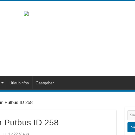
Urlaubinfos
Gastgeber
in Putbus ID 258
n Putbus ID 258
1,422 Views