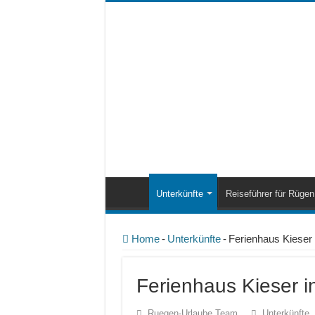
Unterkünfte
Reiseführer für Rügen
Home
-
Unterkünfte
-
Ferienhaus Kieser 
Ferienhaus Kieser i
Ruegen-Urlaube Team
Unterkünfte