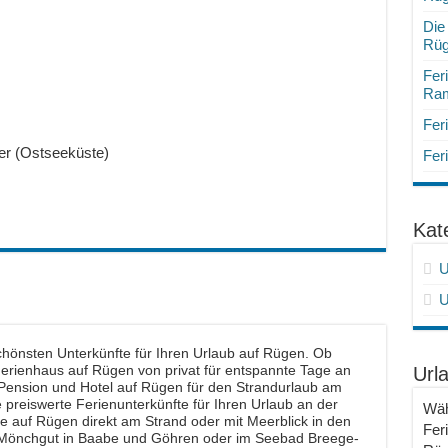
Die
Rü
Fer
Ram
Fer
er (Ostseeküste)
Fer
Kat
U
U
chönsten Unterkünfte für Ihren Urlaub auf Rügen. Ob
rienhaus auf Rügen von privat für entspannte Tage an
Url
Pension und Hotel auf Rügen für den Strandurlaub am
preiswerte Ferienunterkünfte für Ihren Urlaub an der
Wäh
te auf Rügen direkt am Strand oder mit Meerblick in den
Fer
m Mönchgut in Baabe und Göhren oder im Seebad Breege-