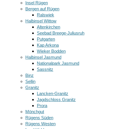
Insel Rügen
Bergen auf Rügen
Ralswiek
Halbinsel Wittow
Altenkirchen
Seebad Breege-Juliusruh
Putgarten
Kap Arkona
Wieker Bodden
Halbinsel Jasmund
Nationalpark Jasmund
Sassnitz
Binz
Sellin
Granitz
Lancken-Granitz
Jagdschloss Granitz
Prora
Mönchgut
Rügens Süden
Rügens Westen