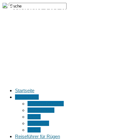
Ruegen-
Urlaube.de Ferienwohnungen,
Ferienhäuser, Hotels &
Pensionen auf der Insel
Rügen
Startseite
Unterkünfte
Ferienwohnungen
Ferienhäuser
Hotels
Pensionen
Suche
Reiseführer für Rügen